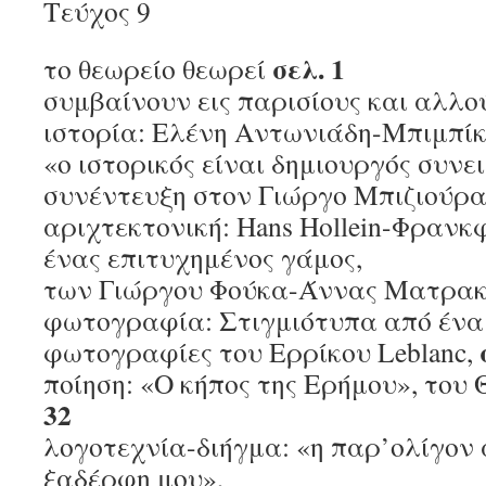
Τεύχος 9
σελ. 1
το θεωρείο θεωρεί
συμβαίνουν εις παρισίους και αλλο
ιστορία: Ελένη Αντωνιάδη-Μπιμπίκ
«ο ιστορικός είναι δημιουργός συνε
συνέντευξη στον Γιώργο Μπιζιούρ
αριχτεκτονική: Hans Hollein-Φρανκ
ένας επιτυχημένος γάμος,
των Γιώργου Φούκα-Άννας Ματρακ
φωτογραφία: Στιγμιότυπα από ένα τ
φωτογραφίες του Ερρίκου Leblanc,
ποίηση: «Ο κήπος της Ερήμου», του
32
λογοτεχνία-διήγμα: «η παρ’ολίγον
ξαδέρφη μου»,