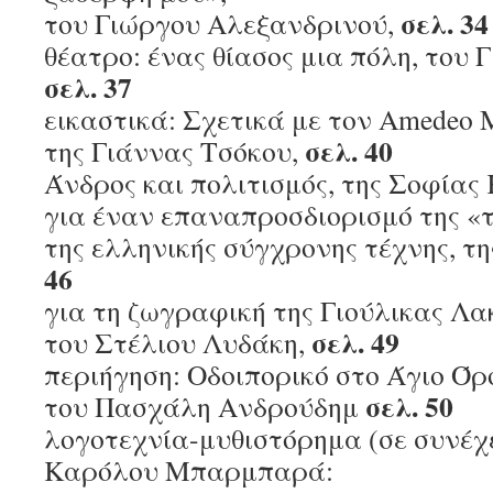
σελ. 34
του Γιώργου Αλεξανδρινού,
θέατρο: ένας θίασος μια πόλη, του
σελ. 37
εικαστικά: Σχετικά με τον Amedeo M
σελ. 40
της Γιάννας Τσόκου,
Άνδρος και πολιτισμός, της Σοφίας
για έναν επαναπροσδιορισμό της «
της ελληνικής σύγχρονης τέχνης, τη
46
για τη ζωγραφική της Γιούλικας Λα
σελ. 49
του Στέλιου Λυδάκη,
περιήγηση: Οδοιπορικό στο Άγιο Όρ
σελ. 50
του Πασχάλη Ανδρούδημ
λογοτεχνία-μυθιστόρημα (σε συνέχε
Καρόλου Μπαρμπαρά: