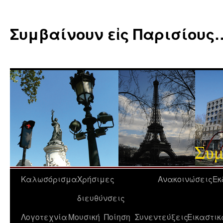
Συμβαίνουν εἰς Παρισίους
Aller
Καλωσόρισμα
Χρήσιμες
Ανακοινώσεις
Εκ
au
διευθύνσεις
contenu
Λογοτεχνία
Μουσική
Ποίηση
Συνεντεύξεις
Εικαστικ