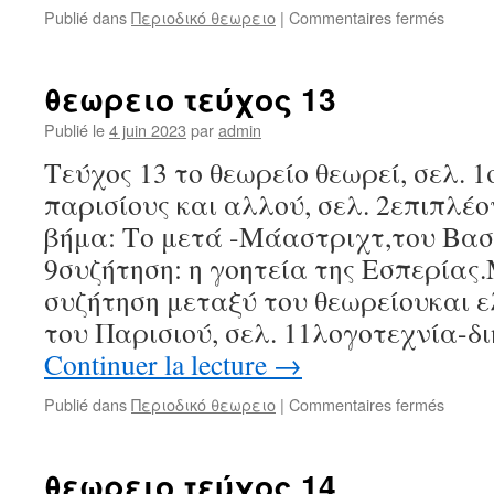
sur
Publié dans
Περιοδικό θεωρειο
|
Commentaires fermés
θεωρε
τεύχο
12
θεωρειο τεύχος 13
Publié le
4 juin 2023
par
admin
Τεύχος 13 το θεωρείο θεωρεί, σελ. 
παρισίους και αλλού, σελ. 2επιπλέο
βήμα: Το μετά -Μάαστριχτ,του Βασί
9συζήτηση: η γοητεία της Εσπερίας
συζήτηση μεταξύ του θεωρείουκαι 
του Παρισιού, σελ. 11λογοτεχνία-δι
Continuer la lecture
→
sur
Publié dans
Περιοδικό θεωρειο
|
Commentaires fermés
θεωρε
τεύχο
13
θεωρειο τεύχος 14