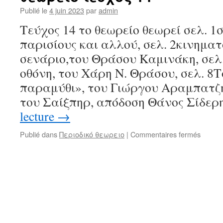
Publié le
4 juin 2023
par
admin
Τεύχος 14 το θεωρείο θεωρεί σελ. 1
παρισίους και αλλού, σελ. 2κινημα
σενάριο,του Θράσου Καμινάκη, σελ
οθόνη, του Χάρη Ν. Θράσου, σελ. 8
παραμύθι», του Γιώργου Αραμπατζή
του Σαίξπηρ, απόδοση Θάνος Σίδερ
lecture
→
sur
Publié dans
Περιοδικό θεωρειο
|
Commentaires fermés
θεωρε
τεύχο
14