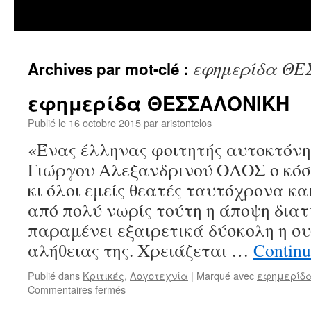
εφημερίδα Θ
Archives par mot-clé :
εφημερίδα ΘΕΣΣΑΛΟΝΙΚΗ
Publié le
16 octobre 2015
par
aristontelos
«Ένας έλληνας φοιτητής αυτοκτόνησ
Γιώργου Αλεξανδρινού ΟΛΟΣ ο κόσμ
κι όλοι εμείς θεατές ταυτόχρονα κα
από πολύ νωρίς τούτη η άποψη δια
παραμένει εξαιρετικά δύσκολη η συ
αλήθειας της. Χρειάζεται …
Continu
Publié dans
Κριτικές
,
Λογοτεχνία
|
Marqué avec
εφημερίδ
sur
Commentaires fermés
εφημερίδα