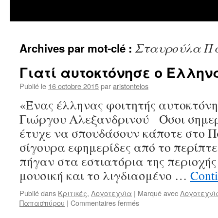
Σταυρούλα Π
Archives par mot-clé :
Γιατί αυτοκτόνησε ο Έλληνα
Publié le
16 octobre 2015
par
aristontelos
«Ένας έλληνας φοιτητής αυτοκτόνη
Γιώργου Αλεξανδρινού Όσοι σημε
έτυχε να σπουδάσουν κάποτε στο Π
σίγουρα εφημερίδες από το περίπτε
πήγαν στα εστιατόρια της περιοχής
μουσική και το λιγδιασμένο …
Conti
Publié dans
Κριτικές
,
Λογοτεχνία
|
Marqué avec
Λογοτεχνί
sur
Παπασπύρου
|
Commentaires fermés
Γιατί