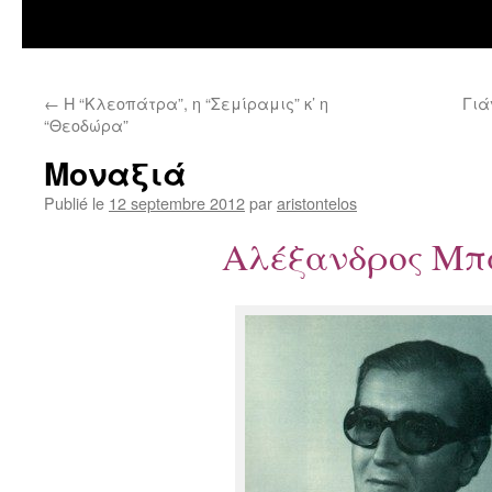
←
H “Kλεοπάτρα”, η “Σεμίραμις” κ’ η
Γιά
“Θεοδώρα”
Μοναξιά
Publié le
12 septembre 2012
par
aristontelos
Αλέξανδρος Μπ