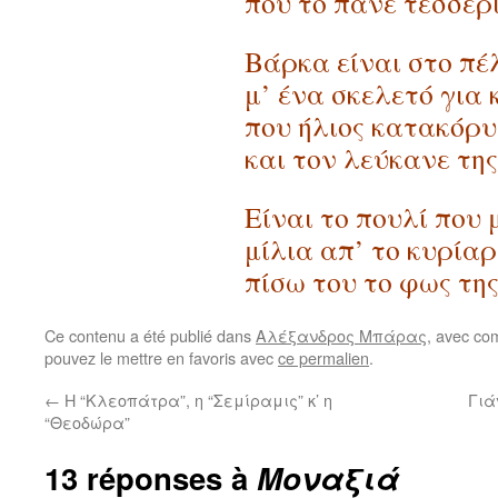
που το πάνε τέσσερ
Βάρκα είναι στο πέ
μ’ ένα σκελετό για
που ήλιος κατακόρ
και τον λεύκανε της
Είναι το πουλί που 
μίλια απ’ το κυρίαρ
πίσω του το φως τη
Ce contenu a été publié dans
Αλέξανδρος Μπάρας
, avec co
pouvez le mettre en favoris avec
ce permalien
.
←
H “Kλεοπάτρα”, η “Σεμίραμις” κ’ η
Γιά
“Θεοδώρα”
13 réponses à
Μοναξιά