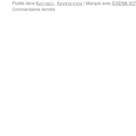
Publié dans
Κριτικές
,
Λογοτεχνία
|
Marqué avec
ΕΛΕΝΑ ΧΟ
sur
Commentaires fermés
Αστυνομικό
μυθιστόρημα
που
υπερβαίνει
το
είδος