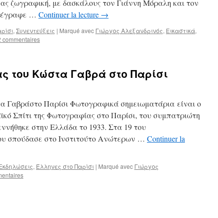
ς ζωγραφική, με δασκάλους τον Γιάννη Μόραλη και τον
υπέγραφε …
Continuer la lecture
→
αρίσι
,
Συνεντεύξεις
|
Marqué avec
Γιώργος Αλεξανδρινός
,
Εικαστικά
,
2 commentaires
ς του Κώστα Γαβρά στο Παρίσι
α Γαβράστο Παρίσι Φωτογραφικά σημειωματάρια είναι ο
αϊκό Σπίτι της Φωτογραφίας στο Παρίσι, του συμπατριώτη
ννήθηκε στην Ελλάδα το 1933. Στα 19 του
που σπούδασε στο Ινστιτούτο Ανώτερων …
Continuer la
Εκδηλώσεις
,
Έλληνες στο Παρίσι
|
Marqué avec
Γιώργος
entaires