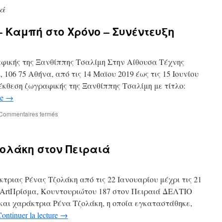
κά
 Καμπή στο Χρόνο – Συνέντευξη
φικής της Ξανθίππης Τσαλίμη Στην Αίθουσα Τέχνης
106 75 Αθήνα, από τις 14 Μαϊου 2019 έως τις 15 Ιουνίου
έκθεση ζωγραφικής της Ξανθίππης Τσαλίμη με τίτλο:
re
→
sur
Commentaires fermés
Ξανθίππη
Τσαλίμη
–
ζολάκη στον Πειραιά
Καμπή
στο
Χρόνο
–
τριας Ρένας Τζολάκη από τις 22 Ιανουαρίου μέχρι τις 21
Συνέντευξη
 ArtΠρίσμα, Κουντουριώτου 187 στον Πειραιά ΔΕΛΤΙΟ
αι χαράκτρια Ρένα Τζολάκη, η οποία εγκαταστάθηκε,
ontinuer la lecture
→