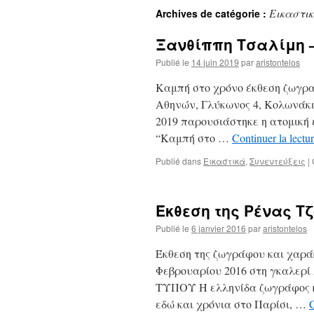
Εικαστι
Archives de catégorie :
Ξανθίππη Τσαλίμη –
Publié le
14 juin 2019
par
aristontelos
Kαμπή στο χρόνο έκθεση ζωγρα
Αθηνών, Γλύκωνος 4, Κολωνάκι, 
2019 παρουσιάστηκε η ατομική 
“Καμπή στο …
Continuer la lectu
Publié dans
Εικαστικά
,
Συνεντεύξεις
|
Έκθεση της Ρένας Τ
Publié le
6 janvier 2016
par
aristontelos
Έκθεση της ζωγράφου και χαράκ
Φεβρουαρίου 2016 στη γκαλερί
ΤΥΠΟΥ Η ελληνίδα ζωγράφος κ
εδώ και χρόνια στο Παρίσι, …
C