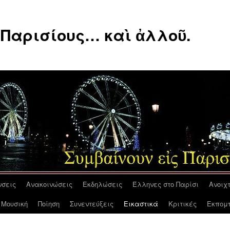
 Παρισίους… καὶ ἀλλοῦ.
νσεις
Ανακοινώσεις
Εκδηλώσεις
Έλληνες στο Παρίσι
Ανοιχ
Μουσική
Ποίηση
Συνεντεύξεις
Εικαστικά
Κριτικές
Εκπομπ