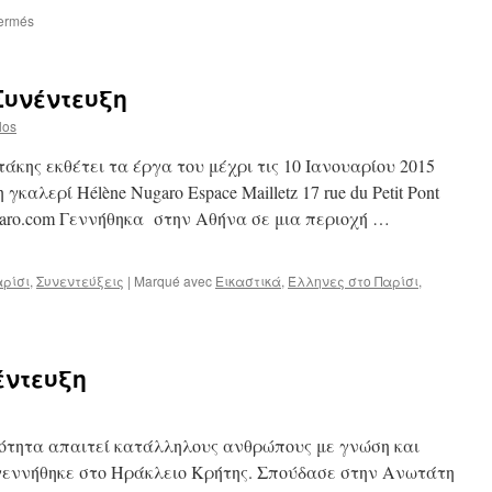
sur
ermés
Έκθεση
της
Ρένας
Συνέντευξη
Τζολάκη
στον
los
Πειραιά
άκης εκθέτει τα έργα του μέχρι τις 10 Ιανουαρίου 2015
 γκαλερί Hélène Nugaro Espace Mailletz 17 rue du Petit Pont 
ougaro.com Γεννήθηκα στην Αθήνα σε μια περιοχή …
αρίσι
,
Συνεντεύξεις
|
Marqué avec
Εικαστικά
,
Έλληνες στο Παρίσι
,
ύρος
ντάκης
έντευξη
νέντευξη
ότητα απαιτεί κατάλληλους ανθρώπους με γνώση και
γεννήθηκε στο Ηράκλειο Κρήτης. Σπούδασε στην Ανωτάτη