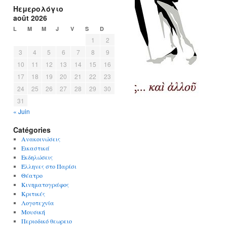
Ηεμερολόγιο
août 2026
L
M
M
J
V
S
D
1
2
3
4
5
6
7
8
9
10
11
12
13
14
15
16
17
18
19
20
21
22
23
24
25
26
27
28
29
30
31
« Juin
Catégories
Ανακοινώσεις
Εικαστικά
Εκδηλώσεις
Έλληνες στο Παρίσι
Θέατρο
Κινηματογράφος
Κριτικές
Λογοτεχνία
Μουσική
Περιοδικό θεωρειο