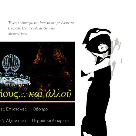
Ἓνας ἑλληνόφωνος ἱστότοπος μὲ ἓδρα τὸ
Παρίσι. L'autre site de Georges
Alexandrinos
τές Επιστολές
Θέατρο
ή Άξιον εστί
Περιοδικό θεωρειο