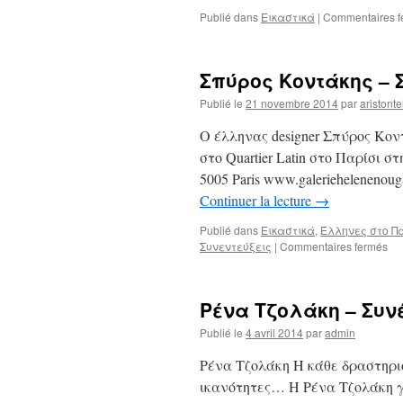
Publié dans
Εικαστικά
|
Commentaires f
Σπύρος Κοντάκης – 
Publié le
21 novembre 2014
par
aristonte
Ο έλληνας designer Σπύρος Κοντ
στο Quartier Latin στο Παρίσι στη
5005 Paris www.galeriehelenen
Continuer la lecture
→
Publié dans
Εικαστικά
,
Έλληνες στο Π
sur
Συνεντεύξεις
|
Commentaires fermés
Σπ
Κο
–
Ρένα Τζολάκη – Συν
Συ
Publié le
4 avril 2014
par
admin
Ρένα Τζολάκη Η κάθε δραστηρι
ικανότητες… Η Ρένα Τζολάκη 