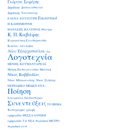
Γιώργος Σεφέρης
Δημήτρης Δασκαλόπουλος
Δημήτρης Τσατσούλης
Εικαστικά
ΕΛΕΝΑ ΧΟΥΖΟΥΡΗ
Η ΚΑΘΗΜΕΡΙΝΗ
ΘΑΝΑΣΗΣ ΒΑΛΤΙΝΟΣ
Θέατρο
Κ. Π. Καβάφης
Κυριακάτικη Ελευθεροτυπία
Κώστας Λάνταβος
Λίλυ Εξαρχοπούλου
Λο
Λογοτεχνία
ΜΕΝΗΣ ΚΟΥΜΑΝΤΑΡΕΑΣ
Μαίρη Παπαγιαννίδου
Μουσική
Νίκος Καββαδίας
Νίκος Μπακουνάκης
Νίκος Ξυδάκης
ΠΕΡΙΟΔΙΚΟ ΜΗΔΕΝ ΕΝΑ
Ποίηση
Σταυρούλα Παπασπύρου
Συνεντεύξεις
ΤΟ ΒΗΜΑ
Φωτογραφία
γραφή
εφημερίδα ΘΕΣΣΑΛΟΝΙΚΗ
εφημερίδα ΤΑ ΝΕΑ
περιοδικό ΜΕΤΡΟ
περιοδικό αντί