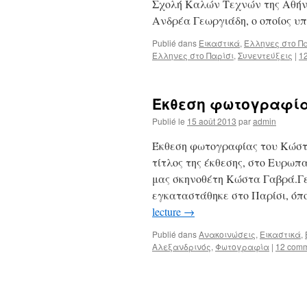
Σχολή Καλών Τεχνών της Αθήνα
Ανδρέα Γεωργιάδη, ο οποίος 
Publié dans
Εικαστικά
,
Έλληνες στο Π
Έλληνες στο Παρίσι
,
Συνεντεύξεις
|
1
Έκθεση φωτογραφία
Publié le
15 août 2013
par
admin
Έκθεση φωτογραφίας του Κώστ
τίτλος της έκθεσης, στο Ευρωπ
μας σκηνοθέτη Κώστα Γαβρά.Γε
εγκαταστάθηκε στο Παρίσι, ό
lecture
→
Publié dans
Ανακοινώσεις
,
Εικαστικά
,
Αλεξανδρινός
,
Φωτογραφία
|
12 comm